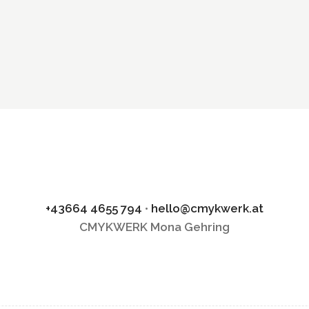
twicklung Innerlight Club
Hochzeitspapeterie Tina & Raphael
Logo Relaunch Claudia Kosmetik
+43664 4655 794
•
hello@cmykwerk.at
CMYKWERK Mona Gehring